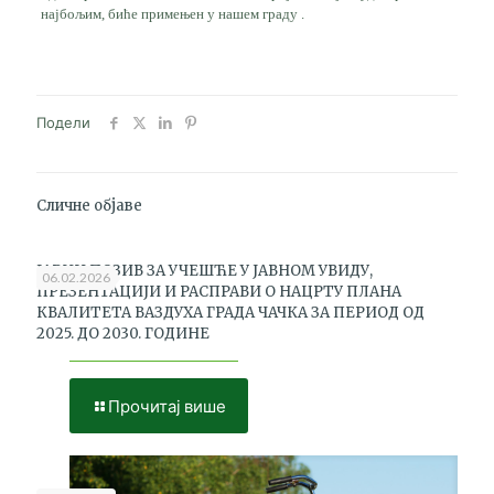
најбољим, биће примењен у нашем граду .
Подели
Сличне објаве
ЈАВНИ ПОЗИВ ЗА УЧЕШЋЕ У ЈАВНОМ УВИДУ,
06.02.2026
ПРЕЗЕНТАЦИЈИ И РАСПРАВИ О НАЦРТУ ПЛАНА
КВАЛИТЕТА ВАЗДУХА ГРАДА ЧАЧКА ЗА ПЕРИОД ОД
2025. ДО 2030. ГОДИНЕ
Прочитај више