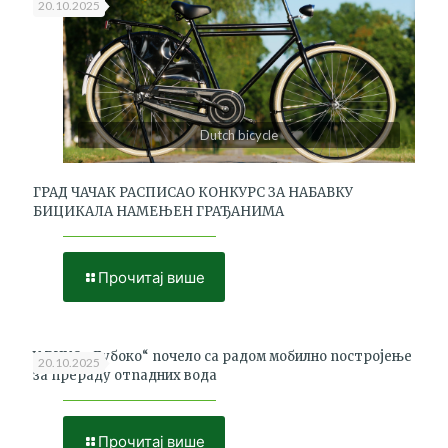
20.10.2025
Dutch bicycle
ГРАД ЧАЧАК РАСПИСАО КОНКУРС ЗА НАБАВКУ
БИЦИКАЛА НАМЕЊЕН ГРАЂАНИМА
Прочитај више
У РЦУО „Дубоко“ почело са радом мобилно постројење
20.10.2025
за прераду отпадних вода
Прочитај више