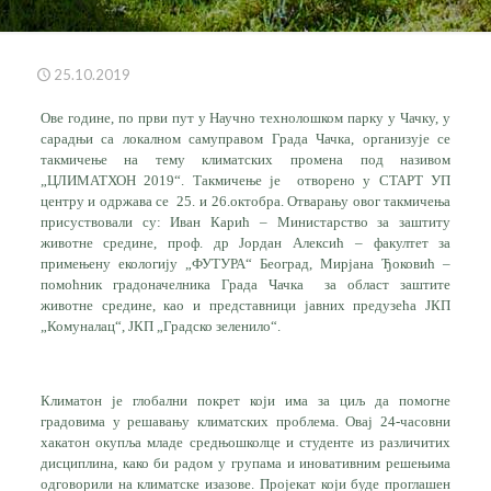
25.10.2019
Ове године, по први пут у Научно технолошком парку у Чачку, у
сарадњи са локалном самуправом Града Чачка, организује се
такмичење на тему климатских промена под називом
„ЦЛИМАТХОН 2019“. Такмичење је отворено у СТАРТ УП
центру и одржава се 25. и 26.октобра. Отварању овог такмичења
присуствовали су: Иван Карић – Министарство за заштиту
животне средине, проф. др Јордан Алексић – факултет за
примењену екологију „ФУТУРА“ Београд, Мирјана Ђоковић –
помоћник градоначелника Града Чачка за област заштите
животне средине, као и представници јавних предузећа ЈКП
„Комуналац“, ЈКП „Градско зеленило“.
Климатон је глобални покрет који има за циљ да помогне
градовима у решавању климатских проблема. Овај 24-часовни
хакатон окупља младе средњошколце и студенте из различитих
дисциплина, како би радом у групама и иновативним решењима
одговорили на климатске изазове. Пројекат који буде проглашен