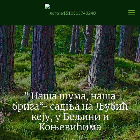
“ Наша шума, наша
брига“- садња на Љубић
кеју, у Бељини и
Коњевићима