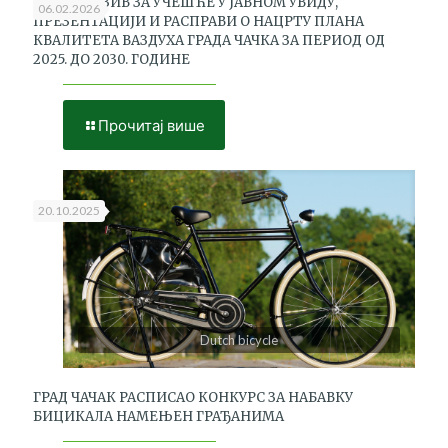
ЈАВНИ ПОЗИВ ЗА УЧЕШЋЕ У ЈАВНОМ УВИДУ,
06.02.2026
ПРЕЗЕНТАЦИЈИ И РАСПРАВИ О НАЦРТУ ПЛАНА
КВАЛИТЕТА ВАЗДУХА ГРАДА ЧАЧКА ЗА ПЕРИОД ОД
2025. ДО 2030. ГОДИНЕ
Прочитај више
20.10.2025
Dutch bicycle
ГРАД ЧАЧАК РАСПИСАО КОНКУРС ЗА НАБАВКУ
БИЦИКАЛА НАМЕЊЕН ГРАЂАНИМА