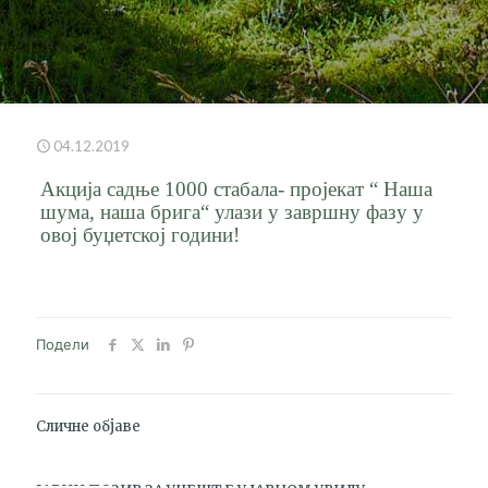
04.12.2019
Акција садње 1000 стабала- пројекат “ Наша
шума, наша брига“ улази у завршну фазу у
овој буџетској години!
Подели
Сличне објаве