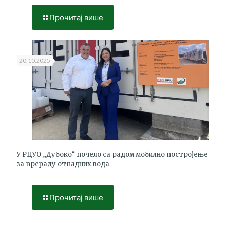
Прочитај више
20.10.2025
У РЦУО „Дубоко“ почело са радом мобилно постројење
за прераду отпадних вода
Прочитај више