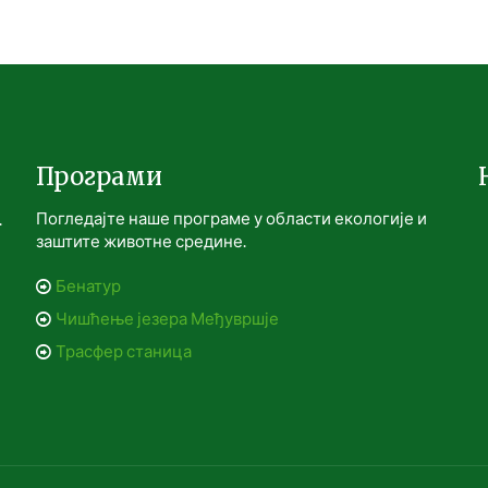
Програми
Погледајте наше програме у области екологије и
.
заштите животне средине.
Бенатур
Чишћење језера Међувршје
Трасфер станица