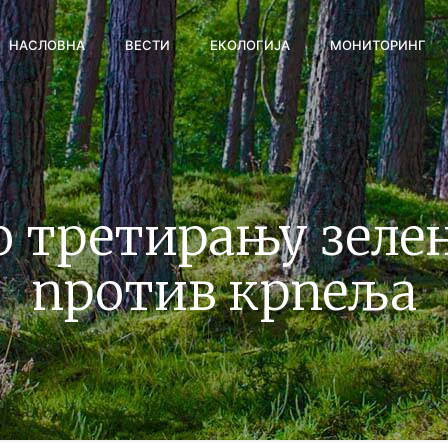
НАСЛОВНА
ВЕСТИ
ЕКОЛОГИЈА
МОНИТОРИНГ
о третирању зеле
против крпеља