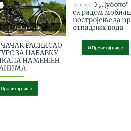
У РЦУО „Дубоко“
5
20.10.2025
са радом мобил
постројење за п
отпадних вода
Dutch bicycle
 ЧАЧАК РАСПИСАО
Прочитај више
УРС ЗА НАБАВКУ
ИКАЛА НАМЕЊЕН
ЂАНИМА
Прочитај више