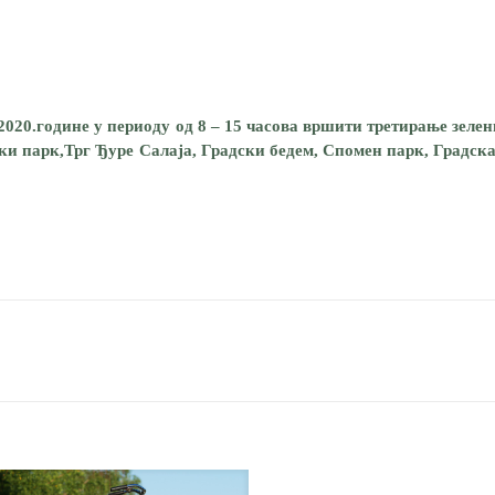
.2020.године у периоду од 8 – 15 часова вршити третирање зел
ски парк,Трг Ђуре Салаја, Градски бедем, Спомен парк, Градск