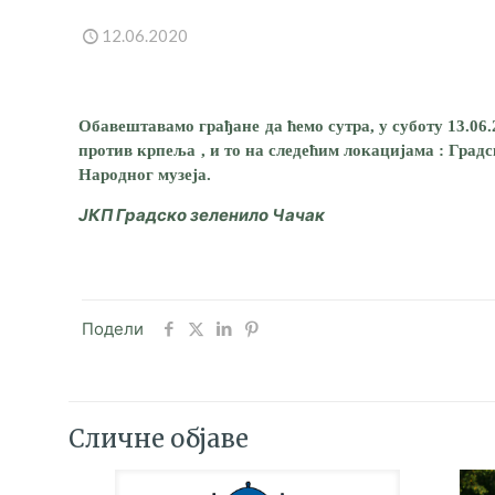
12.06.2020
Обавештавамо грађане да ћемо сутра, у суботу 13.06
против крпеља , и то на следећим локацијама : Град
Народног музеја.
ЈКП Градско зеленило Чачак
Подели
Сличне објаве