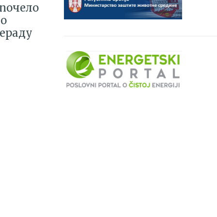
 почело
но
рераду