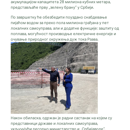
акумулацијом капацитета 28 милиона кубних метара,
представљаће прву „зелену брану“ у Србији.
По завршетку ће обезбедити поуздано снабдевање
пијаћом водом за преко пола милиона грађана у пет
локалних самоуправа, али и додатне функције: заштиту од
поплава, могућност производње електричне енергије и
очување природног окружења дуж тока Рзава.
Након обиласка, одржан је радни састанак на којем су
представници државе и локалних самоуправа,
укључујући ресорно министарство и „Србијаводе“,