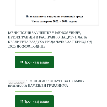
ЈАВНИ ПОЗИВ ЗА УЧЕШЋЕ У ЈАВНОМ УВИДУ,
ПРЕЗЕНТАЦИЈИ И РАСПРАВИ О НАЦРТУ ПЛАНА
КВАЛИТЕТА ВАЗДУХА ГРАДА ЧАЧКА ЗА ПЕРИОД ОД
2025. ДО 2030. ГОДИНЕ
Прочитај више
Dutch
bicycle
ГРАД ЧАЧАК РАСПИСАО КОНКУРС ЗА НАБАВКУ
20.10.2025
БИЦИКАЛА НАМЕЊЕН ГРАЂАНИМА
Прочитај више