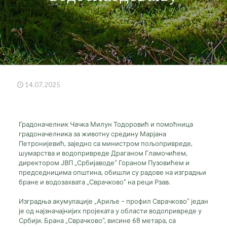
14.07.2025
Screenshot
Градоначелник Чачка Милун Тодоровић и помоћница
градоначелника за животну средину Марјана
Петронијевић, заједно са министром пољопривреде,
шумарства и водопривреде Драганом Гламочићем,
директором ЈВП „Србијаводе“ Гораном Пузовићем и
председницима општина, обишли су радове на изградњи
бране и водозахвата „Сврачково” на реци Рзав.
Изградња акумулације „Ариље – профил Сврачково” један
је од најзначајнијих пројеката у области водопривреде у
Србији. Брана „Сврачково“, висине 68 метара, са