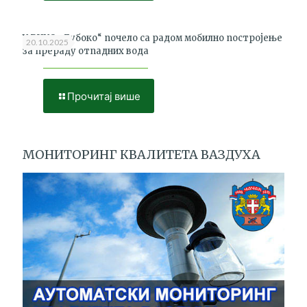
У РЦУО „Дубоко“ почело са радом мобилно постројење
20.10.2025
за прераду отпадних вода
Прочитај више
МОНИТОРИНГ КВАЛИТЕТА ВАЗДУХА