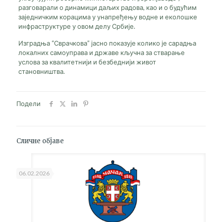
разговарали о динамици даљих радова, као и о будућим
заједничким корацима у унапређењу водне и еколошке
инфраструктуре у овом делу Србије.
Изградња “Сврачкова” јасно показује колико је сарадња
локалних самоуправа и државе кључна за стварање
услова за квалитетнији и безбеднији живот
становништва.
Подели
Сличне објаве
06.02.2026