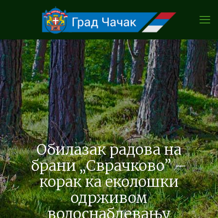
Обилазак радова на
брани „Сврачково” –
корак ка еколошки
одрживом
водоснабдевању