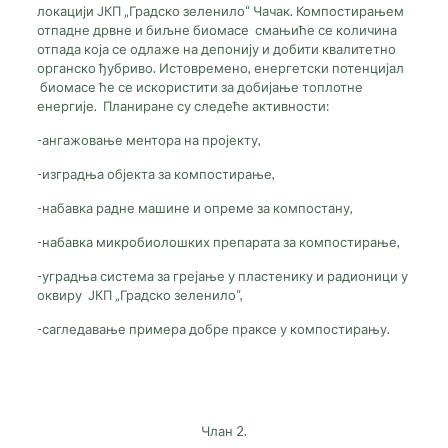
локацији ЈКП „Градско зеленило“ Чачак. Компостирањем
отпадне дрвне и биљне биомасе смањиће се количина
отпада која се одлаже на депонију и добити квалитетно
органско ђубриво. Истовремено, енергетски потенцијал
биомасе ће се искористити за добијање топлотне
енергије. Планиране су следеће активности:
-ангажовање ментора на пројекту,
-изградња објекта за компостирање,
-набавка радне машине и опреме за компостану,
-набавка микробиолошких препарата за компостирање,
-уградња система за грејање у пластенику и радионици у
оквиру ЈКП „Градско зеленило“,
-сагледавање примера добре праксе у компостирању.
Члан 2.