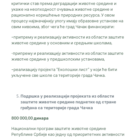
критички став према деградацији животне средине и
укаже на неопходност очувања животне средине и
рационално коришћење природних ресурса. У овом
процесу најзначајнију улогу имају образовне установе на
свим нивоима, због чега ће град Чачак финансирати:
–
припрему и реализацију активности из области заштите
животне средине у основним и средњим школама,
-припрему и реализацију активности из области заштите
животне средине у предшколским установама,
–
реализацију пројекта “Еколошки лист“ у који ће бити
укључене све школе са територије града Чачка.
Подршка у реализацији пројеката из области
заштите животне средине поднетих од стране
грађана са територије града Чачка
800 000,00
динара
Национални програм заштите животне средине
Републике Србије као једну од приоритетних активности