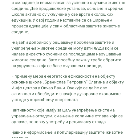
и омладине је веома важан за успешно очување животне
средине. Две предшколске установе, основне и средње
школе активно су укључене у све врсте еколошких
едукација. У овој години наставиће се са ширењем
процеса едукације у свим областима заштите животне
средине,
-највећи допринос у решавању проблема заштите и
унапређења животне средине могу дати људи који се
налазе директно суочени са последицама нарушавања
животне средине. Зато посебну пажњу треба обратити
на удружења која се баве очувањем природе,
– примену мера енергетске ефикасности на објекту
основне школе „Бранислав Петровић“ Слатина и објекту
Инфо центра у Овчар Бањи. Очекује се да ће ове
активности обезбедити значајне дугорочне економске
уштеде у коришћењу енергената,
-активности које имају за циљ унапређење система
управљања отпадом, смањење количине отпада који се
одлаже, поновну употребу и рециклажу отпада,
-јавно информисање и популаризацију заштите животне