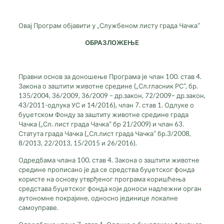
Овај Програм објавити у „Службеном листу града Чачка“
ОБРАЗЛОЖЕЊЕ
Правни основ за доношење Програма је члан 100. став 4.
Закона о заштити животне средине („Сл.гласник РС“, бр.
135/2004, 36/2009, 36/2009 – др.закон, 72/2009– др.закон,
43/2011-одлука УС и 14/2016), члан 7. став 1. Одлуке о
буџетском Фонду за заштиту животне средине града
Чачка („Сл. лист града Чачка“ бр 21/2009) и члан 63.
Статута града Чачка („Сл.лист града Чачка“ бр.3/2008,
8/2013, 22/2013, 15/2015 и 26/2016).
Одредбама члана 100. став 4. Закона о заштити животне
средине прописано је да се средства буџетског фонда
користе на основу утврђеног програма коришћења
средстава буџетског фонда који доноси надлежни орган
аутономне покрајине, односно јединице локалне
самоуправе.