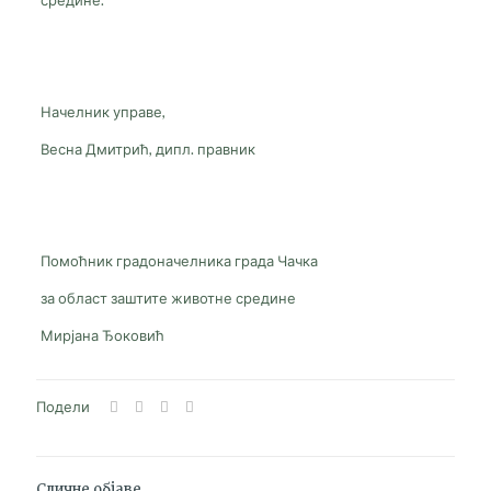
средине.
Начелник управе,
Весна Дмитрић, дипл. правник
Помоћник градоначелника града Чачка
за област заштите животне средине
Мирјана Ђоковић
Подели
Сличне објаве