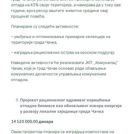
отпада на 65% своје територије, а намерава да у току ове
године, кроз ресор заштите животне средине овај
проценат повећа.
Планиране су следеће активности:
– увођење и оптимизовање примарне селекције на
територији града Чачка,
– изградња рециклажних острва на сеоском подручју.
Наведене активности ће реализовати ЈКП „Комуналац“
Чачак, које је град Чачак основао ради обављања
комуналних делатности управљања комуналним
отпадом.
Пројекат рационалног одрживог коришћења
отпадне биомасе као обновљивог извора енергије
у развоју локалне заједнице града Чачка
14 520 000,00 динара
Овим пројектом планира се изградња компостане на