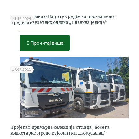
Јавна расправа о Нацрту уредбе за проглашење
11.12.2024
Предела изузетних одлика „Планина Јелица“
Прочитај више
19.07.2022
Пројекат примарна селекција отпада , посета
министарке Ирене Вујовић ЈКП „Комуналац“