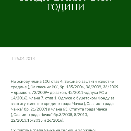
ГОДИНИ
25.04.2018
На основу члана 100. став 4. Закона о заштити животне
средине („Сл.гласник РС“, бр. 135/2004, 36/2009, 36/2009
– др.закон, 72/2009– др.закон, 43/2011-одлука УС и
14/2016), члана 7. став 1. Одлуке о буџетском Фонду за
заштиту животне средине града Чачка („Сл. лист града
Чачка“ бр. 21/2009) и члана 63. Статута града Чачка
(„Сл.лист града Чачка“ бр.3/2008, 8/2013,
22/2013,15/2015 и 26/2016),
Скупштина града Чачка на седници одржаној