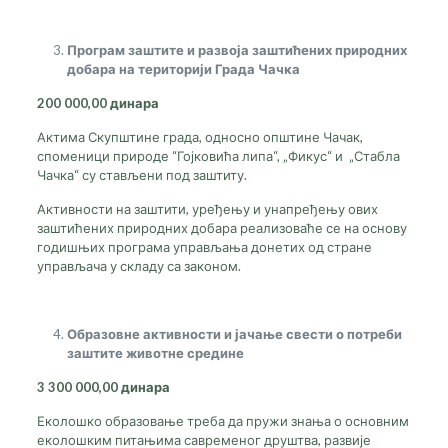
Програм заштите и развоја заштићених природних
добара на територији Града Чачка
200 000,00
динара
Актима Скупштине града, односно општине Чачак,
споменици природе “Гојковића липа“, „Фикус“ и „Стабла
Чачка“ су стављени под заштиту.
Активности на заштити, уређењу и унапређењу ових
заштићених природних добара реализоваће се на основу
годишњих програма управљања донетих од стране
управљача у складу са законом.
Образовне активности и јачање свести о потреби
заштите животне средине
3
3
00 000,00 динара
Еколошко образовање треба да пружи знања о основним
еколошким питањима савременог друштва, развије