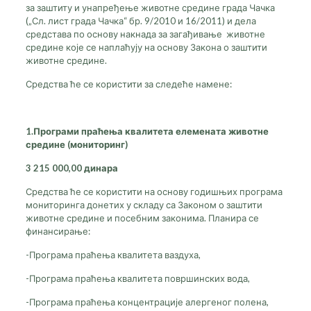
за заштиту и унапређење животне средине града Чачка
(„Сл. лист града Чачка“ бр. 9/2010 и 16/2011) и дела
средстава по основу накнада за загађивање животне
средине које се наплаћују на основу Закона о заштити
животне средине.
Средства ће се користити за следеће намене:
1
.Програми праћења
квалитета елемената
животне
средине (мониторинг)
3 215 000,00 динара
Средства ће се користити на основу годишњих програма
мониторинга донетих у складу са Законом о заштити
животне средине и посебним законима. Планира се
финансирање:
-Програма праћења квалитета ваздуха,
-Програма праћења квалитета површинских вода,
-Програма праћења концентрације алергеног полена,