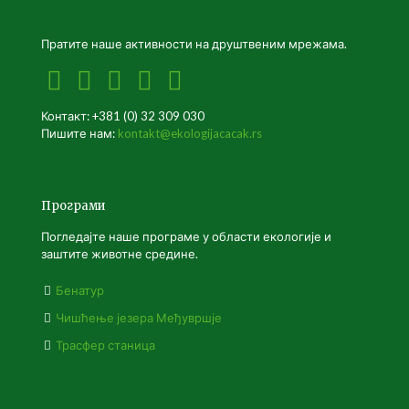
Пратите наше активности на друштвеним мрежама.
Контакт: +381 (0) 32 309 030
Пишите нам:
kontakt@ekologijacacak.rs
Програми
Погледајте наше програме у области екологије и
заштите животне средине.
Бенатур
Чишћење језера Међувршје
Трасфер станица