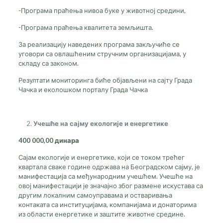
-Програма праћења нивоа буке у животној средини,
-Програма праћења квалитета земљишта.
За реализацију наведених програма закључиће се
уговори са овлашћеним стручним организацијама, у
складу са законом.
Резултати мониторинга биће објављени на сајту Града
Чачка и еколошком порталу Града Чачка
Учешће на сајму екологије и енергетике
400 000,00 динара
Сајам екологије и енергетике, који се током трећег
квартала сваке године одржава на Београдском сајму, је
манифестација са међународним учешћем. Учешће на
овој манифестацији је значајно због размене искустава са
другим локалним самоуправама и остваривања
контаката са институцијама, компанијама и донаторима
из области енергетике и заштите животне средине.