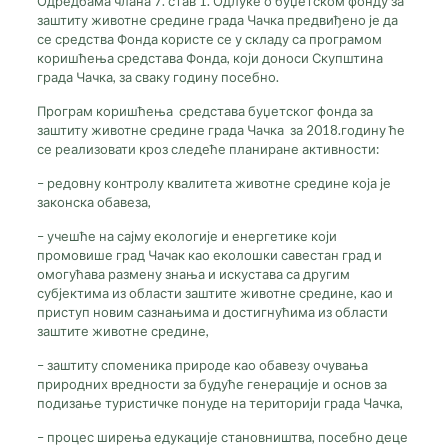
Одредбама члана 7. став 1. Одлуке о буџетском фонду за
заштиту животне средине града Чачка предвиђено је да
се средства Фонда користе се у складу са програмом
коришћења средстава Фонда, који доноси Скупштина
града Чачка, за сваку годину посебно.
Програм коришћења средстава буџетског фонда за
заштиту животне средине града Чачка за 2018.годину ће
се реализовати кроз следеће планиране активности:
– редовну контролу квалитета животне средине која је
законска обавеза,
– учешће на сајму екологије и енергетике који
промовише град Чачак као еколошки савестан град и
омогућава размену знања и искустава са другим
субјектима из области заштите животне средине, као и
приступ новим сазнањима и достигнућима из области
заштите животне средине,
– заштиту споменика природе као обавезу очувања
природних вредности за будуће генерације и основ за
подизање туристичке понуде на територији града Чачка,
– процес ширења едукације становништва, посебно деце