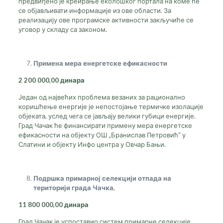
предвиђено је креирање еколошког портала на коме ће
се објављивати информације из ове области. За
реализацију ове програмске активности закључиће се
уговор у складу са законом.
Примена мера енергетске ефикасности
2
2
00 000,00
динара
Један од највећих проблема везаних за рационално
коришћење енергије је непостојање термичке изолације
објеката, услед чега се јављају велики губици енергије.
Град Чачак ће финансирати примену мера енергетске
ефикасности на објекту ОШ „Бранислав Петровић“ у
Слатини и објекту Инфо центра у Овчар Бањи.
Подршка примарној селекцији отпада на
територији града Чачка,
11 800 000,00
динара
Град Чачак је успоставио систем примарне селекције