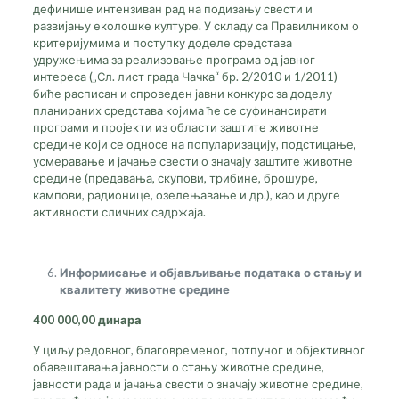
дефинише интензиван рад на подизању свести и
развијању еколошке културе. У складу са Правилником о
критеријумима и поступку доделе средстава
удружењима за реализовање програма од јавног
интереса („Сл. лист града Чачка“ бр. 2/2010 и 1/2011)
биће расписан и спроведен јавни конкурс за доделу
планираних средстава којима ће се суфинансирати
програми и пројекти из области заштите животне
средине који се односе на популаризацију, подстицање,
усмеравање и јачање свести о значају заштите животне
средине (предавања, скупови, трибине, брошуре,
кампови, радионице, озелењавање и др.), као и друге
активности сличних садржаја.
Информисање и објављивање података о стању и
квалитету животне средине
400 000,00 динара
У циљу редовног, благовременог, потпуног и објективног
обавештавања јавности о стању животне средине,
јавности рада и јачања свести о значају животне средине,