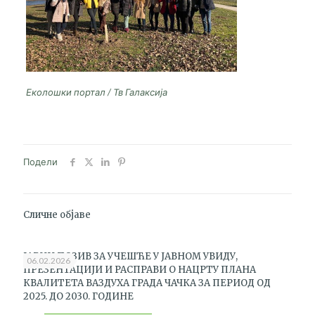
Еколошки портал / Тв Галаксија
Подели
Сличне објаве
ЈАВНИ ПОЗИВ ЗА УЧЕШЋЕ У ЈАВНОМ УВИДУ,
06.02.2026
ПРЕЗЕНТАЦИЈИ И РАСПРАВИ О НАЦРТУ ПЛАНА
КВАЛИТЕТА ВАЗДУХА ГРАДА ЧАЧКА ЗА ПЕРИОД ОД
2025. ДО 2030. ГОДИНЕ