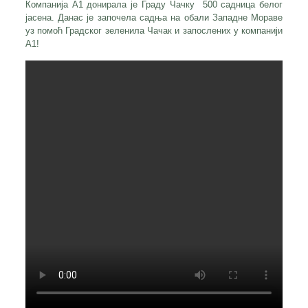
Компанија А1 донирала је Граду Чачку 500 садница белог
јасена. Данас је започела садња на обали Западне Мораве
уз помоћ Градског зеленила Чачак и запослених у компанији
А1!