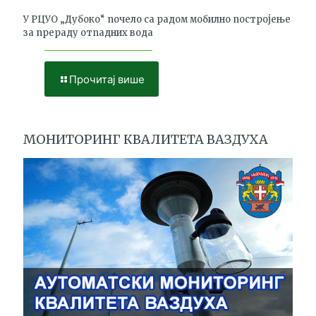
У РЦУО „Дубоко“ почело са радом мобилно постројење
за прераду отпадних вода
Прочитај више
МОНИТОРИНГ КВАЛИТЕТА ВАЗДУХА