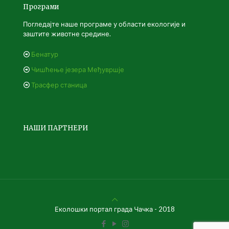
Програми
Погледајте наше програме у области екологије и
заштите животне средине.
Бенатур
Чишћење језера Међувршје
Трасфер станица
НАШИ ПАРТНЕРИ
Еколошки портал града Чачка - 2018