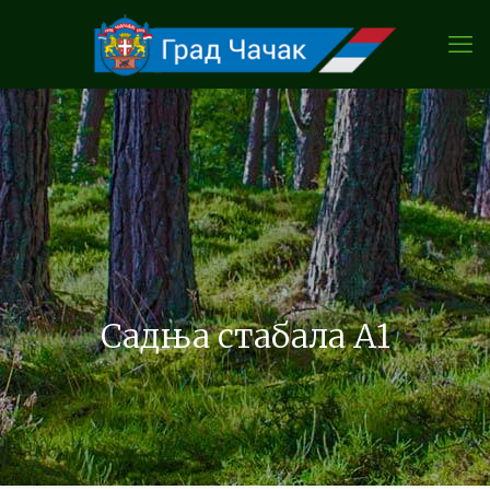
Садња стабала А1