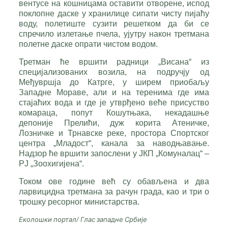
вентусе на кошницама оставити отворене, испод
поклопне даске у хранилице сипати чисту пијаћу
воду, полетиште сузити решетком да би се
спречило излетање пчела, ујутру након третмана
полетне даске опрати чистом водом.
Третман ће вршити радници „Висана“ из
специјализованих возила, на подручју од
Међувршја до Катрге, у ширем приобаљу
Западне Мораве, али и на теренима где има
стајаћих вода и где је утврђено веће присуство
комараца, попут Кошутњака, некадашње
депоније Прелићи, дуж корита Атеничке,
Лозничке и Трнавске реке, простора Спортског
центра „Младост“, канала за наводњавање.
Надзор ће вршити запослени у ЈКП „Комуналац“ –
РЈ „Зоохигијена“.
Током ове године већ су обављена и два
ларвицидна третмана за рачун града, као и три о
трошку ресорног министарства.
Еколошки портал/ Глас западне Србије