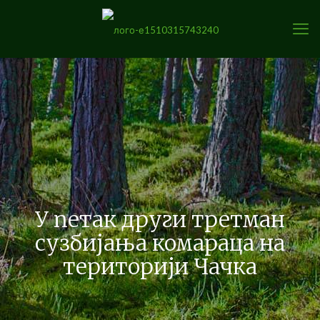
У петак други третман
сузбијања комараца на
територији Чачка