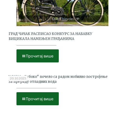
Dutch bicycle
ГРАД ЧАЧАК РАСПИСАО КОНКУРС ЗА НАБАВКУ
БИЦИКАЛА НАМЕЊЕН ГРАЂАНИМА
Прочитај више
У РЦУО „Дубоко“ почело са радом мобилно постројење
20.10.2025
за прераду отпадних вода
Прочитај више