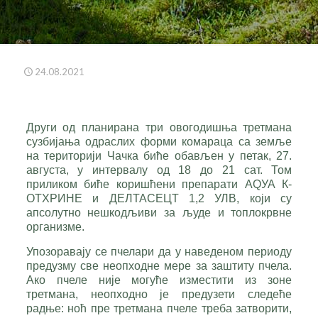
24.08.2021
Други од планирана три овогодишња третмана
сузбијања одраслих форми комараца са земље
на територији Чачка биће обављен у петак, 27.
августа, у интервалу од 18 до 21 сат. Том
приликом биће коришћени препарати АQУА К-
ОТХРИНЕ и ДЕЛТАСЕЦТ 1,2 УЛВ, који су
апсолутно нешкодљиви за људе и топлокрвне
организме.
Упозоравају се пчелари да у наведеном периоду
предузму све неопходне мере за заштиту пчела.
Ако пчеле није могуће изместити из зоне
третмана, неопходно је предузети следеће
радње: ноћ пре третмана пчеле треба затворити,