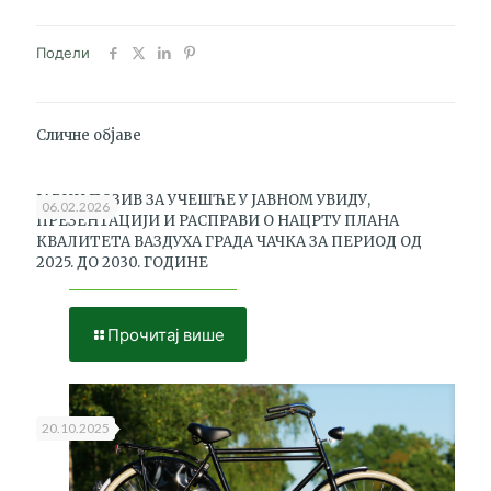
Подели
Сличне објаве
ЈАВНИ ПОЗИВ ЗА УЧЕШЋЕ У ЈАВНОМ УВИДУ,
06.02.2026
ПРЕЗЕНТАЦИЈИ И РАСПРАВИ О НАЦРТУ ПЛАНА
КВАЛИТЕТА ВАЗДУХА ГРАДА ЧАЧКА ЗА ПЕРИОД ОД
2025. ДО 2030. ГОДИНЕ
Прочитај више
20.10.2025