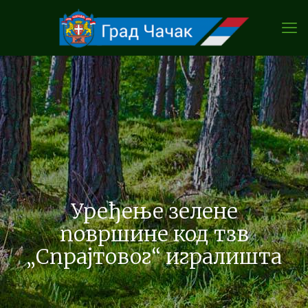
Уређење зелене
површине код тзв
„Спрајтовог“ игралишта