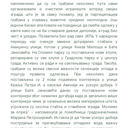
напоменемо да су се грађани неколико пута сами
организовали и очистили игралиште испред својих
зграда, што је за сваку похвалу, јер је партиципација
грађана у очувању животне средине неопходна. Још
једном бисмо апеловали на појединце да смеће одлажу у
канте како се не би стварале дивље депоније, а град био
чист и уредан. Похвалила бих рад свих ЈКПа. У наредном
периоду нас очекује замена дотрајалих стабала у
Амиџиној улици, потом у улици Кнеза Милоша и Бате
Јанковића. На Спомен парку су постављене нове клупе,
репариране су све клупе у Градском парку и у центру
града. Активно се ради и на озелењавању града. Такође,
грађани су веома свесни важности селекције отпада и
поштују правила одлагања. Пре неколико дана
постављена су 2 нова подземна контејнера у улици
Краља Петра И, а насеље Авенија их ускоро добија. У
улици Бате Јанковића данас су постављени нови
контејнери због немилих догађаја када је запаљено више
контејнера чиме је начињена велика материјална штета,
угрожена су околна стабла и стамбене зграде. Молимо
за опрез.” – напоменула је помоћница градоначелника
Марјана Петронијевић. Истакла је да Чачак ускоро добија
постројење за пречишћавање отпадних вода, важну