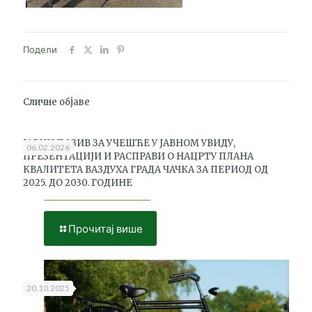
Подели
Сличне објаве
ЈАВНИ ПОЗИВ ЗА УЧЕШЋЕ У ЈАВНОМ УВИДУ,
06.02.2026
ПРЕЗЕНТАЦИЈИ И РАСПРАВИ О НАЦРТУ ПЛАНА
КВАЛИТЕТА ВАЗДУХА ГРАДА ЧАЧКА ЗА ПЕРИОД ОД
2025. ДО 2030. ГОДИНЕ
Прочитај више
20.10.2025