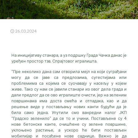
26.03.2024
На иницијативу станара, а уз подршку Града Чачка данас је
уређен простор тзв. Спрајтовог игралишта.
“Пре неколико дана сам отворила мејл на који суграђани
могу да се јаве са предлозима, сугестијама или
проблемима са којима се суочавају у насељу у којем
живе. Тако су нам се јавили станари из овог дела града и
дали предлог да се ово игралиште очисти, јер на зеленим
површинама има доста смећа и отпадака, као и да
решење виде у постављању нових канти будући да је
била само једна. Упутили смо ванредни налог ЈКП
“Градско зеленило” да се то и учини. Постављене су 4
нове бетонске канте, очишћене су зелене површине,
уклоњено растиње, а ускоро ће бити постављен
мобилијар и посађене нове саднице. Важно је да