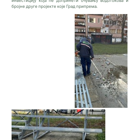
инвестицију која ће допринети очувању водотокова и
бројне друге пројекте које Град припрема.