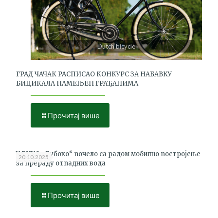
Dutch bicycle
ГРАД ЧАЧАК РАСПИСАО КОНКУРС ЗА НАБАВКУ
БИЦИКАЛА НАМЕЊЕН ГРАЂАНИМА
Прочитај више
У РЦУО „Дубоко“ почело са радом мобилно постројење
20.10.2025
за прераду отпадних вода
Прочитај више