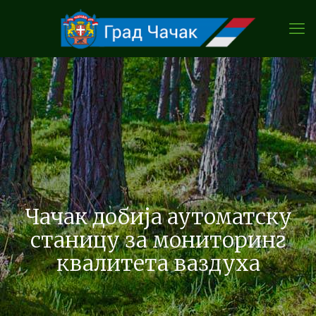
Чачак добија аутоматску
станицу за мониторинг
квалитета ваздуха