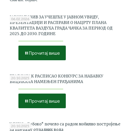
ЈАВНИ ПОЗИВ ЗА УЧЕШЋЕ У ЈАВНОМ УВИДУ,
06.02.2026
ПРЕЗЕНТАЦИЈИ И РАСПРАВИ О НАЦРТУ ПЛАНА
КВАЛИТЕТА ВАЗДУХА ГРАДА ЧАЧКА ЗА ПЕРИОД ОД
2025. ДО 2030. ГОДИНЕ
Прочитај више
Dutch
bicycle
ГРАД ЧАЧАК РАСПИСАО КОНКУРС ЗА НАБАВКУ
20.10.2025
БИЦИКАЛА НАМЕЊЕН ГРАЂАНИМА
Прочитај више
У РЦУО „Дубоко“ почело са радом мобилно постројење
20.10.2025
за прераду отпадних вода