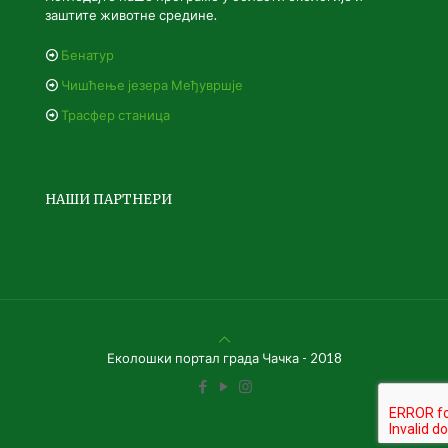
заштите животне средине.
Бенатур
Чишћење језера Међувршје
Трасфер станица
НАШИ ПАРТНЕРИ
Еколошки портал града Чачка - 2018