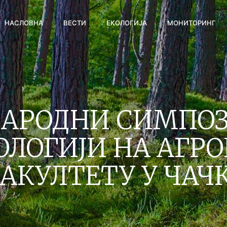
НАСЛОВНА
ВЕСТИ
ЕКОЛОГИЈА
МОНИТОРИНГ
АРОДНИ СИМПОЗ
ОЛОГИЈИ НА АГР
АКУЛТЕТУ У ЧАЧ