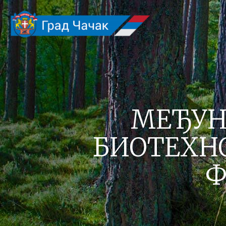
МЕЂУН
БИОТЕХН
Ф