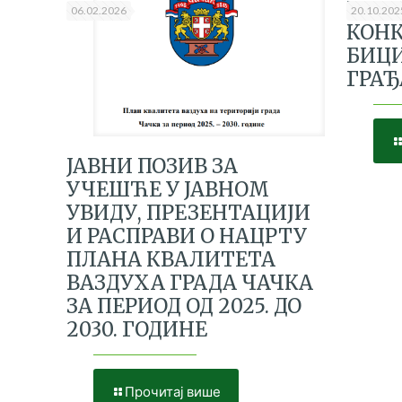
ГРАД
06.02.2026
20.10.202
КОНК
БИЦ
ГРА
ЈАВНИ ПОЗИВ ЗА
УЧЕШЋЕ У ЈАВНОМ
УВИДУ, ПРЕЗЕНТАЦИЈИ
И РАСПРАВИ О НАЦРТУ
ПЛАНА КВАЛИТЕТА
ВАЗДУХА ГРАДА ЧАЧКА
ЗА ПЕРИОД ОД 2025. ДО
2030. ГОДИНЕ
Прочитај више