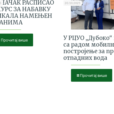
 ЧАЧАК РАСПИСАО
5
20.10.2025
УРС ЗА НАБАВКУ
ИКАЛА НАМЕЊЕН
ЂАНИМА
У РЦУО „Дубоко“
Прочитај више
са радом мобил
постројење за п
отпадних вода
Прочитај више