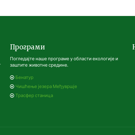
Програми
Погледајте наше програме у области екологије и
.
заштите животне средине.
Бенатур
Чишћење језера Међувршје
Трасфер станица