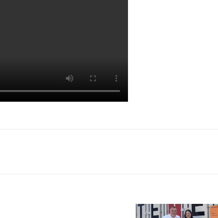
Dutch
bicycle