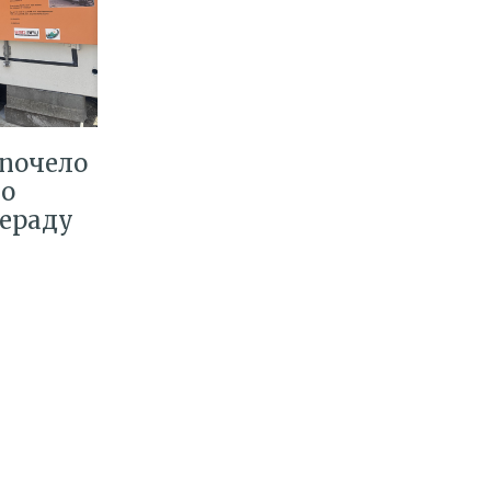
 почело
но
рераду