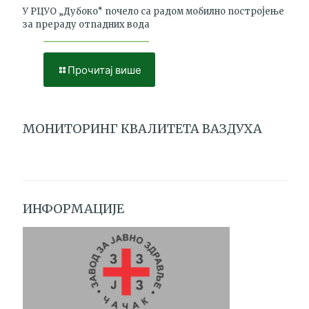
У РЦУО „Дубоко“ почело са радом мобилно постројење
за прераду отпадних вода
Прочитај више
МОНИТОРИНГ КВАЛИТЕТА ВАЗДУХА
ИНФОРМАЦИЈЕ