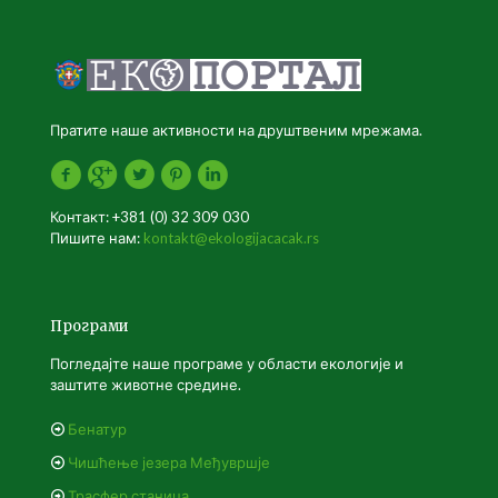
Пратите наше активности на друштвеним мрежама.
Контакт: +381 (0) 32 309 030
Пишите нам:
kontakt@ekologijacacak.rs
Програми
Погледајте наше програме у области екологије и
заштите животне средине.
Бенатур
Чишћење језера Међувршје
Трасфер станица