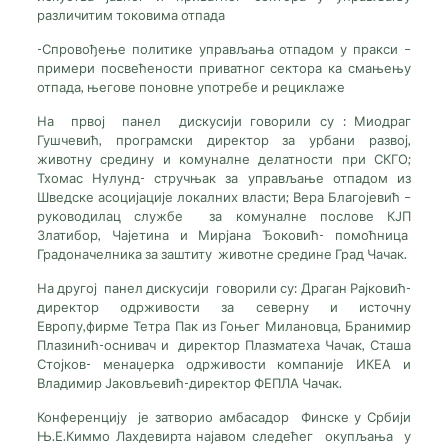
различитим токовима отпада
-Спровођење политике управљања отпадом у пракси –
примери посвећености приватног сектора ка смањењу
отпада, његове поновне употребе и рециклаже
На првој панел дискусији говорили су : Миодраг
Гушчевић, програмски директор за урбани развој,
животну средину и комуналне делатности при СКГО;
Тхомас Нyлунд- стручњак за управљање отпадом из
Шведске асоцијације локалних власти; Вера Благојевић –
руководилац службе за комуналне послове КЈП
Златибор, Чајетина и Мирјана Ђоковић- помоћница
Градоначелника за заштиту животне средине Град Чачак.
На другој панел дискусији говорили су: Драган Рајковић-
директор одрживости за северну и источну
Европу,фирме Тетра Пак из Гоњег Милановца, Бранимир
Плазинић-оснивач и директор Плазматеха Чачак, Сташа
Стојков- менаџерка одрживости компаније ИКЕА и
Владимир Јаковљевић-директор ФЕПЛА Чачак.
Конференцију је затворио амбасадор Финске у Србији
Њ.Е.Киммо Лахдевирта најавом следећег окупљања у