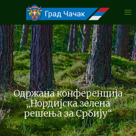
Одржана конференција
„Нордијска зелена
решења за Србију“