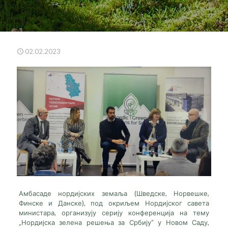
02.02.2023
Амбасаде нордијских земаља (Шведске, Норвешке,
Финске и Данске), под окриљем Нордијског савета
министара, организују серију конференција на тему
„Нордијска зелена решења за Србију“ у Новом Саду,