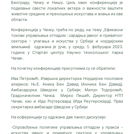
Београду, Чачку и Нишу. Циљ ових конференција је
подизање свести локалних актера о важности заштите
животне средине и преношење искустава и знања из ове
области.
Конференција у Чачку, трећа по реду, на тему „Ефикасни
токови управљања отпадом : сарадња јавног и приватног
сектора – улагања и искуства у Србији и нордијским
земљама) одржана је јуче, у среду, 1. фебруара 2023.
године у Стартап центру Научно технолошког парка
Чачак .
На почетку конференције присутнима су се обратили:
Ива Петровић, Извршна директорка Нордијске пословне
алијансе; Њ.Е. Аника Бен Давид (Анника Бен Давид),
Амбасадорка Шведске у Србији; Милун Тодоровић,
Градоначелник Чачка; Мирко Пешић, Директор НТП
Чачак, као и Ида Ројтерсвард (Ида Реутерсwäрд), Прва
секретарка амбасаде Шведске у Србији
На коференцији су одржане две панел дискусије:
-Спровођење политике управљања отпадом у пракси –
искуства јавног и приватног сектора у управљању